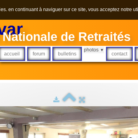
kies. en continuant à naviguer sur ce site, vous acceptez notre ut
var
 Nationale de Retraités
photos
▼
accueil
forum
bulletins
contact