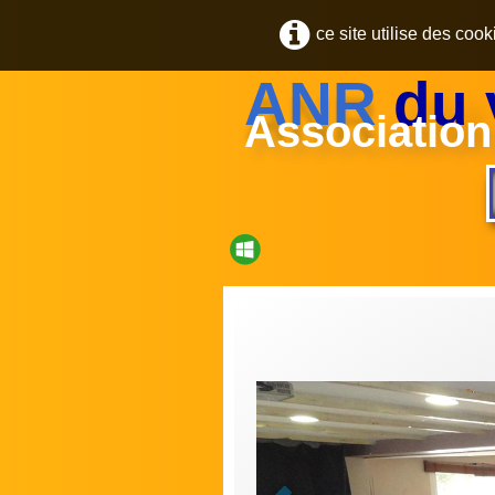
ce site utilise des coo
ANR
du 
Association