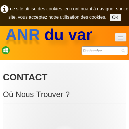
ce site utilise des cookies. en continuant à naviguer sur ce
site, vous acceptez notre utilisation des cookies.
OK
ANR
du var
accueil
forum
CONTACT
bulletins
photos
▼
Où Nous Trouver ?
contact
pôle des retraités