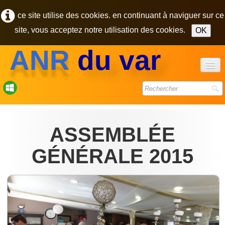
ce site utilise des cookies. en continuant à naviguer sur ce
site, vous acceptez notre utilisation des cookies.
OK
ANR
du var
accueil
forum
ASSEMBLÉE
bulletins
GÉNÉRALE 2015
photos
▼
contact
pôle des retraités