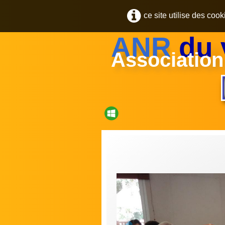
ce site utilise des coo
ANR
du 
Association