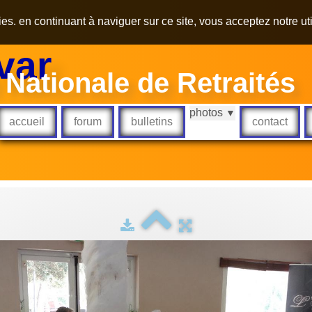
kies. en continuant à naviguer sur ce site, vous acceptez notre ut
var
 Nationale de Retraités
photos
▼
accueil
forum
bulletins
contact