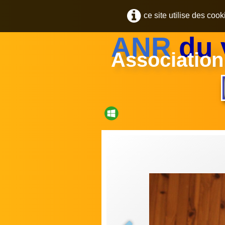
ce site utilise des coo
ANR
du 
Association