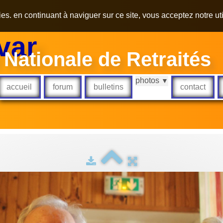
kies. en continuant à naviguer sur ce site, vous acceptez notre ut
var
 Nationale de Retraités
photos
▼
accueil
forum
bulletins
contact