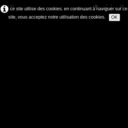
35 / 80
ce site utilise des cookies. en continuant à naviguer sur ce
site, vous acceptez notre utilisation des cookies.
OK
ANR
du var
accueil
forum
ASSEMBLÉE GÉNÉRALE
bulletins
2017
photos
▼
contact
pôle des retraités